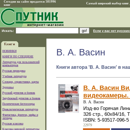
Сегодня на сайте продается 581996
Самый широкий выбор книг д
книг
Искать:
Если у вас нет русских
В. А. Васин
НОВИНКИ
КНИГИ ПО СПЕЦЦЕНЕ
Литература для пользователей
компьютеров
Книги автора 'В. А. Васин' в н
Русская периодика
Учебная литература
Словари, справочники, карты
В. А. Васин В
Здоровье
Русский детектив и боевик
видеокамеры.
Зарубежный детектив и боевик
В. А. Васин
Политические бестселлеры
Изд-во Горячая Лини
Приключенческая литература
326 стр., 60x84/16,
Фантастика, фэнтези, мифы и
легенды
ISBN: 5-93517-096-5
Русская классика
22979
Классика мировой литературы