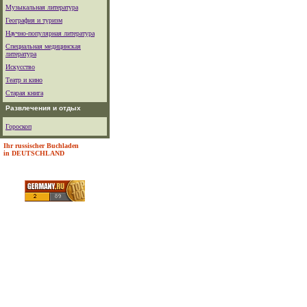
Музыкальная литература
География и туризм
Научно-популярная литература
Специальная медицинская
литература
Искусство
Театр и кино
Старая книга
Развлечения и отдых
Гороскоп
Ihr russischer Buchladen
in DEUTSCHLAND