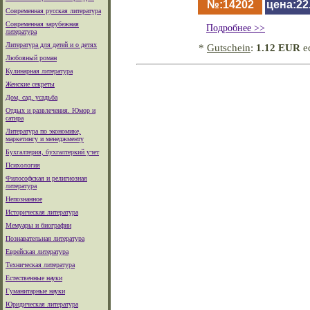
№:14202
цена:22
Современная русская литература
Современная зарубежная
Подробнее >>
литература
Литература для детей и о детях
*
Gutschein
:
1.12 EUR
е
Любовный роман
Кулинарная литература
Женские секреты
Дом, сад, усадьба
Отдых и развлечения. Юмор и
сатира
Литература по экономике,
маркетингу и менеджменту
Бухгалтерия, бухгалтеркий учет
Психология
Философская и религиозная
литература
Непознанное
Историческая литература
Мемуары и биографии
Познавательная литература
Еврейская литература
Техническая литература
Естественные науки
Гуманитарные науки
Юридическая литература