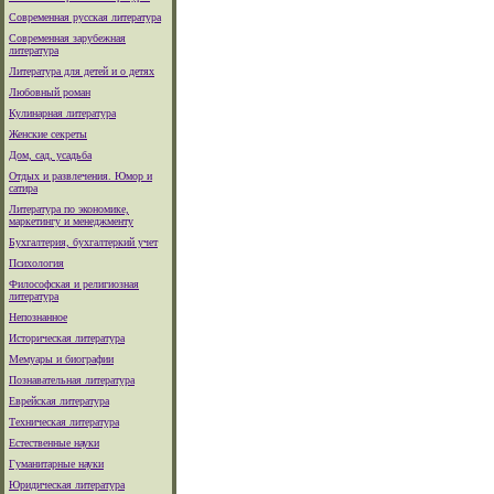
Современная русская литература
Современная зарубежная
литература
Литература для детей и о детях
Любовный роман
Кулинарная литература
Женские секреты
Дом, сад, усадьба
Отдых и развлечения. Юмор и
сатира
Литература по экономике,
маркетингу и менеджменту
Бухгалтерия, бухгалтеркий учет
Психология
Философская и религиозная
литература
Непознанное
Историческая литература
Мемуары и биографии
Познавательная литература
Еврейская литература
Техническая литература
Естественные науки
Гуманитарные науки
Юридическая литература