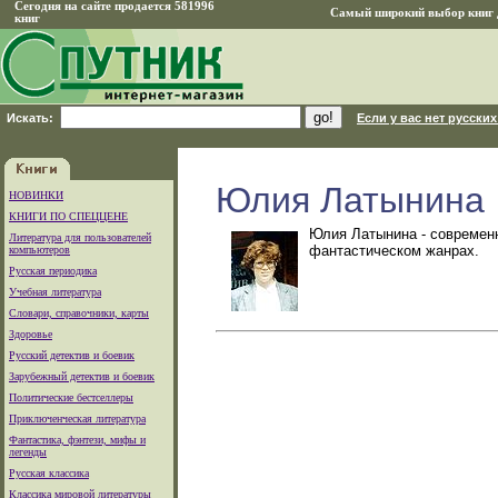
Сегодня на сайте продается 581996
Самый широкий выбор книг д
книг
Искать:
Если у вас нет русских
Юлия Латынина
НОВИНКИ
КНИГИ ПО СПЕЦЦЕНЕ
Юлия Латынина - совpеменн
Литература для пользователей
фантастическом жанpах.
компьютеров
Русская периодика
Учебная литература
Словари, справочники, карты
Здоровье
Русский детектив и боевик
Зарубежный детектив и боевик
Политические бестселлеры
Приключенческая литература
Фантастика, фэнтези, мифы и
легенды
Русская классика
Классика мировой литературы