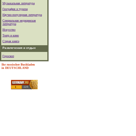
Музыкальная литература
География и туризм
Научно-популярная литература
Специальная медицинская
литература
Искусство
Театр и кино
Старая книга
Развлечения и отдых
Гороскоп
Ihr russischer Buchladen
in DEUTSCHLAND