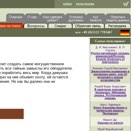
войти
регистрация
тел: +49 (0)1522 7783467
Самые популярные:
Д. И. Квеселевич, В. П.
Сасина
Русско-английский словарь
междометий/Russian-
English Dictionary of
Interjections
тоит создать самое могущественное
ыть все тайные замыслы его обладателю.
Ковалев Сергей Викторович
Энциклопедия выживания в
и поработить весь мир. Когда девушка
кризисном мире, или От
но на нее объявят охоту, ей остается
крушения к новым
возможностям
ения. Но как бы далеко она ни
Рыжий Борис Борисович
В кварталах дальних и
печальных. Избранная
лирика. Роттердамский
дневник
Кресс Адрианна
Кресс Адрианна Бенди и
чернильная машина.
Пропавшие
Макнот Дж.
Наконец-то вместе
Юрий Воробьевский