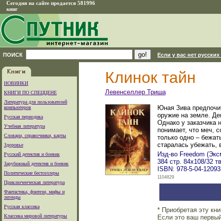
Сегодня на сайте продается 581996
книг
ПОИСК
Если у вас нет русских
Клинок тайн
НОВИНКИ
Левенселлер Триша
КНИГИ ПО СПЕЦЦЕНЕ
Литература для пользователей
Юная Зива предпочит
компьютеров
оружие на земле. Де
Русская периодика
Однако у заказчика 
Учебная литература
понимает, что меч, 
Словари, справочники, карты
только одно – бежат
старалась убежать, 
Здоровье
Изд-во Freedom (Эксм
Русский детектив и боевик
384 стр. 84x108/32 
Зарубежный детектив и боевик
ISBN: 978-5-04-12093
Политические бестселлеры
1104829
Приключенческая литература
Фантастика, фэнтези, мифы и
легенды
Русская классика
* Приобретая эту кн
Классика мировой литературы
Если это ваш первый