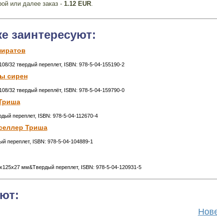
рой или далее заказ -
1.12 EUR
.
же заинтересуют:
пиратов
x108/32 твердый переплет, ISBN: 978-5-04-155190-2
ы сирен
x108/32 твердый переплёт, ISBN: 978-5-04-159790-0
 Триша
рдый переплет, ISBN: 978-5-04-112670-4
нселлер Триша
ый переплет, ISBN: 978-5-04-104889-1
00x125x27 мм&Твердый переплет, ISBN: 978-5-04-120931-5
ют:
Нове