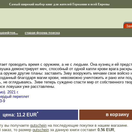
Самый широкий выбор книг для жителей Германии и всей Европы
 шрифтов...
старая форма поиска
ает проводить время с оружием, а не с людьми. Она кузнец и ей предс
вушка демонстрирует меч, способный от одной капли крови врага раскр
на оружие другие планы: заставить Зиву вооружить мечами свое войско 
созданный благодаря магии крови, невозможно уничтожить и рано или позд
ь, не оглядываясь. Зиве теперь суждено спасти мир от собственного твор
все ловушки уже расставлены.
о). 2021 г.
твердый переплет
3-9
*
в корзину
цена: 11.2 EUR
игу вы получаете
gutschein
на последующие покупки в нашем магазине.
 заказ, то размер
gutschein
за данную книги составит
0.56 EUR
,