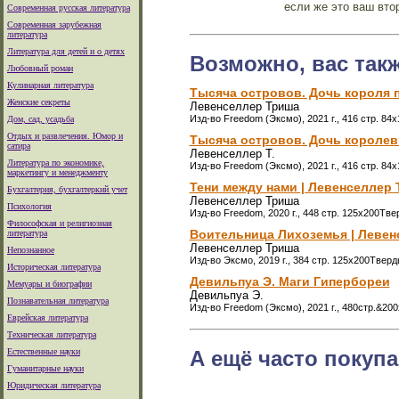
если же это ваш вто
Современная русская литература
Современная зарубежная
литература
Литература для детей и о детях
Возможно, вас так
Любовный роман
Кулинарная литература
Тысяча островов. Дочь короля 
Женские секреты
Левенселлер Триша
Изд-во Freedom (Эксмо), 2021 г., 416 стр. 84
Дом, сад, усадьба
Отдых и развлечения. Юмор и
Тысяча островов. Дочь королев
сатира
Левенселлер Т.
Литература по экономике,
Изд-во Freedom (Эксмо), 2021 г., 416 стр. 84
маркетингу и менеджменту
Тени между нами | Левенселлер
Бухгалтерия, бухгалтеркий учет
Левенселлер Триша
Психология
Изд-во Freedom, 2020 г., 448 стр. 125x200Тве
Философская и религиозная
Воительница Лихоземья | Леве
литература
Левенселлер Триша
Непознанное
Изд-во Эксмо, 2019 г., 384 стр. 125x200Тверд
Историческая литература
Девильпуа Э. Маги Гипербореи
Мемуары и биографии
Девильпуа Э.
Познавательная литература
Изд-во Freedom (Эксмо), 2021 г., 480стр.&2
Еврейская литература
Техническая литература
Естественные науки
А ещё часто покупа
Гуманитарные науки
Юридическая литература