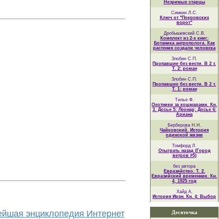
Незримые старцы
Симкин Л.С.
Ключ от "Покровских
ворот"
Дробышевский С.В.
Комплект из 2-х книг:
Ботаника антрополога. Как
растения создали человека
Злобин С.П.
Пропавшие без вести. В 2 т.
Т. 2: роман
Злобин С.П.
Пропавшие без вести. В 2 т.
Т. 1: роман
Тилье Ф.
Охотники за кошмарами. Кн.
3. Досье 5: Леонар; Досье 6:
Ариана
Берберова Н.Н.
Чайковский. История
одинокой жизни
Томфорд Л.
Отыграть назад (Город
ветров #5)
без автора
Евразийство. Т. 2.
Евразийский временник. Кн.
4, 1925 год
Хайд А.
История Ирэн. Кн. 4: Выбор
йшая энциклопедия Интернет
Десяточка