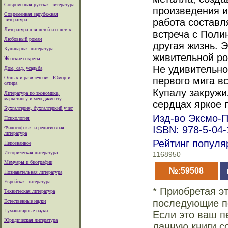
Современная русская литература
произведения и
Современная зарубежная
литература
работа составл
Литература для детей и о детях
встреча с Поли
Любовный роман
другая жизнь. 
Кулинарная литература
живительной ро
Женские секреты
Не удивительно
Дом, сад, усадьба
Отдых и развлечения. Юмор и
первого мига в
сатира
Купалу закружи
Литература по экономике,
маркетингу и менеджменту
сердцах яркое 
Бухгалтерия, бухгалтеркий учет
Изд-во Эксмо-Пр
Психология
ISBN: 978-5-04
Философская и религиозная
литература
Рейтинг популя
Непознанное
Историческая литература
1168950
Мемуары и биографии
№:59508
Познавательная литература
Еврейская литература
* Приобретая э
Техническая литература
последующие по
Естественные науки
Гуманитарные науки
Если это ваш п
Юридическая литература
данную книги с