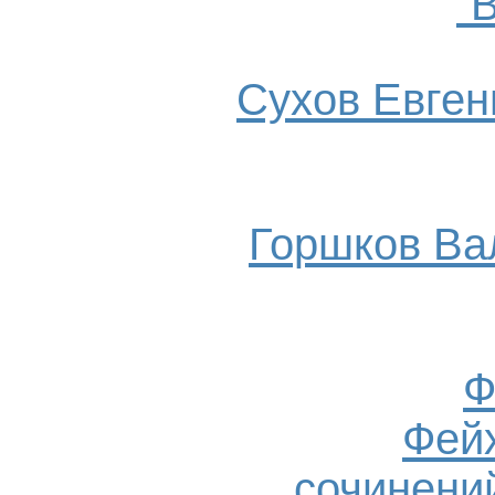
`
Сухов Евгени
Горшков Ва
Ф
Фейх
сочинений