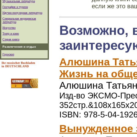
Музыкальная литература
если же это ва
География и туризм
Научно-популярная литература
Специальная медицинская
литература
Возможно, 
Искусство
Театр и кино
Старая книга
заинтересу
Развлечения и отдых
Гороскоп
Алюшина Тать
Ihr russischer Buchladen
in DEUTSCHLAND
Жизнь на общ
Алюшина Татьян
Изд-во ЭКСМО-Пресс
352стр.&108x165x2
ISBN: 978-5-04-192
Вынужденное 