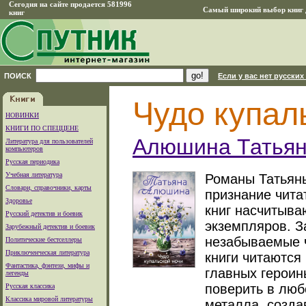
Сегодня на сайте продается 581996
Самый широкий выбор книг д
книг
ПОИСК
Если у вас нет русских
Чудо купал
НОВИНКИ
КНИГИ ПО СПЕЦЦЕНЕ
Алюшина Татьян
Литература для пользователей
компьютеров
Русская периодика
Учебная литература
Романы Татьян
Словари, справочники, карты
признание чита
Здоровье
книг насчитыва
Русский детектив и боевик
экземпляров. 
Зарубежный детектив и боевик
незабываемые ч
Политические бестселлеры
Приключенческая литература
книги читаются
Фантастика, фэнтези, мифы и
главных героин
легенды
поверить в люб
Русская классика
Классика мировой литературы
металла, созда