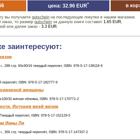
*
56
в кор
цена: 32.96 EUR
игу вы получаете
gutschein
на последующие покупки в нашем магазине.
 заказ, то размер
gutschein
за данную книги составит
1.65 EUR
,
рой или далее заказ -
3.3 EUR
.
же заинтересуют:
жизни
., 288 стр. 60x90/16 твердый переплет, ISBN: 978-5-17-138118-9
ый переплёт, ISBN: 978-5-17-182777-9
 одинокой женщины
6x100/32 мягкая обложка, ISBN: 978-5-17-170771-2
сти. История моей жизни
Твердый переплет, ISBN: 978-5-17-152129-5
ни Инны Ли
., 356 стр. твердый переплёт, ISBN: 978-5-17-147337-2