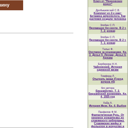
Ключ от "Покровских
зину
ворот"
Дробышевский С.В.
Комплект из 2-х книг:
Ботаника антрополога. Как
растения создали человека
Злобин С.П.
Пропавшие без вести. В 2 т.
Т. 2: роман
Злобин С.П.
Пропавшие без вести. В 2 т.
Т. 1: роман
Тилье Ф.
Охотники за кошмарами. Кн.
3. Досье 5: Леонар; Досье 6:
Ариана
Берберова Н.Н.
Чайковский. История
одинокой жизни
Томфорд Л.
Отыграть назад (Город
ветров #5)
без автора
Евразийство. Т. 2.
Евразийский временник. Кн.
4, 1925 год
Хайд А.
История Ирэн. Кн. 4: Выбор
Панфилов Ф.М.
Фантастическая Русь. От
кикимор романтизма до
славянского киберпанка.
Славянские мифы и
фольклор в искусстве и