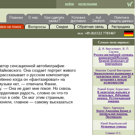
войти
регистрация
тел: +49 (0)1522 7783467
Самые популярные:
Д. И. Квеселевич, В. П.
Сасина
Русско-английский словарь
междометий/Russian-
English Dictionary of
Interjections
 автор сенсационной автобиографии
айковского. Она создает портрет живого
Ковалев Сергей Викторович
Энциклопедия выживания в
а рассказывает о русском композиторе
кризисном мире, или От
обенно когда он «фантазировал» на
крушения к новым
возможностям
музыки нет, — отвечала Фанни,
у. — Она не дает мне покоя. Но сквозь
Рыжий Борис Борисович
орделивая радость, словно он что-то
В кварталах дальних и
печальных. Избранная
угол в себе. Он мог этим странным,
лирика. Роттердамский
 поняли, главное — самому высказаться
дневник
Кресс Адрианна
Кресс Адрианна Бенди и
чернильная машина.
Пропавшие
Юрий Воробьевский
Незримые старцы
Симкин Л.С.