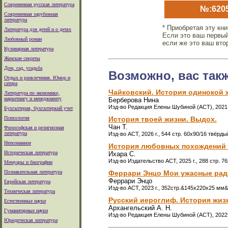
Современная русская литература
№:620
Современная зарубежная
литература
* Приобретая эту кн
Литература для детей и о детях
Если это ваш первый
Любовный роман
если же это ваш вто
Кулинарная литература
Женские секреты
Дом, сад, усадьба
Возможно, вас так
Отдых и развлечения. Юмор и
сатира
Чайковский. История одинокой 
Литература по экономике,
маркетингу и менеджменту
Берберова Нина
Изд-во Редакция Елены Шубиной (АСТ), 2021 г
Бухгалтерия, бухгалтеркий учет
Психология
История твоей жизни. Выдох.
Чан Т.
Философская и религиозная
литература
Изд-во АСТ, 2026 г., 544 стр. 60x90/16 твёрд
Непознанное
История любовных похождений
Историческая литература
Ихара С.
Изд-во Издательство АСТ, 2025 г., 288 стр. 7
Мемуары и биографии
Познавательная литература
Феррари Энцо Мои ужасные радо
Феррари Энцо
Еврейская литература
Изд-во АСТ, 2023 г., 352стр.&145x220x25 мм&
Техническая литература
Русский иероглиф. История жиз
Естественные науки
Архангельский А. Н.
Гуманитарные науки
Изд-во Редакция Елены Шубиной (АСТ), 2022 г
Юридическая литература