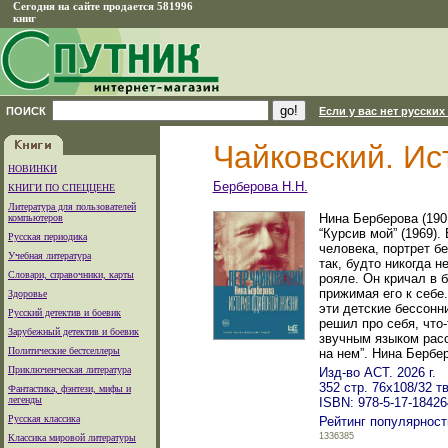
Сегодня на сайте продается 581996
книг
ПОИСК
Если у вас нет русских
Чайковский. Ис
НОВИНКИ
Берберова Н.Н.
КНИГИ ПО СПЕЦЦЕНЕ
Литература для пользователей
Нина Берберова (190
компьютеров
“Курсив мой” (1969)
Русская периодика
человека, портрет б
Учебная литература
так, будто никогда 
Словари, справочники, карты
рояле. Он кричал в 
прижимая его к себе.
Здоровье
эти детские бессонни
Русский детектив и боевик
решил про себя, что-
Зарубежный детектив и боевик
звучным языком расс
Политические бестселлеры
на нем”. Нина Бербе
Приключенческая литература
Изд-во АСТ. 2026 г.
352 стр. 76x108/32 
Фантастика, фэнтези, мифы и
легенды
ISBN: 978-5-17-18426
Русская классика
Рейтинг популярност
1336385
Классика мировой литературы