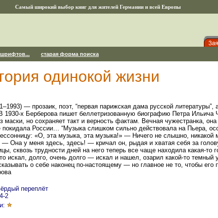
Самый широкий выбор книг для жителей Германии и всей Европы
 шрифтов...
старая форма поиска
тория одинокой жизни
1–1993) — прозаик, поэт, “первая парижская дама русской литературы”,
. В 1930-х Берберова пишет беллетризованную биографию Петра Ильича Ч
ез маски, но сохраняет такт и верность фактам. Вечная чужестранка, он
не покидала России… “Музыка слишком сильно действовала на Пьера, ос
бессонницу: «О, эта музыка, эта музыка!» — Ничего не слышно, никакой 
 — Она у меня здесь, здесь! — кричал он, рыдая и хватая себя за голов
цы, сквозь трудности дней на него теперь все чаще находила какая-то г
то искал, долго, очень долго — искал и нашел, озарил какой-то темный 
казывать о себе наконец по-настоящему — но главное не то, чтобы его
рова
твёрдый переплёт
4-2
и: