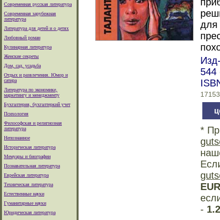
при
Современная русская литература
реши
Современная зарубежная
литература
для
Литература для детей и о детях
пре
Любовный роман
похо
Кулинарная литература
Женские секреты
Изд-
Дом, сад, усадьба
544 
Отдых и развлечения. Юмор и
сатира
ISBN
Литература по экономике,
17153
маркетингу и менеджменту
Бухгалтерия, бухгалтеркий учет
ц
Психология
Философская и религиозная
* Пр
литература
Непознанное
guts
Историческая литература
наш
Мемуары и биографии
Есл
Познавательная литература
guts
Еврейская литература
EU
Техническая литература
Естественные науки
есл
Гуманитарные науки
-
1.
Юридическая литература