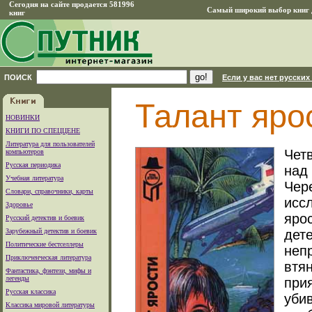
Сегодня на сайте продается 581996
Самый широкий выбор книг д
книг
ПОИСК
Если у вас нет русских
Талант яро
НОВИНКИ
КНИГИ ПО СПЕЦЦЕНЕ
Литература для пользователей
Чет
компьютеров
Русская периодика
над
Учебная литература
Чер
Словари, справочники, карты
исс
Здоровье
ярос
Русский детектив и боевик
Зарубежный детектив и боевик
дет
Политические бестселлеры
неп
Приключенческая литература
втя
Фантастика, фэнтези, мифы и
легенды
при
Русская классика
убив
Классика мировой литературы