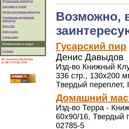
Музыкальная литература
География и туризм
Возможно, 
Научно-популярная литература
Специальная медицинская
литература
заинтересу
Искусство
Театр и кино
Старая книга
Гусарский пир
Развлечения и отдых
Гороскоп
Денис Давыдов
Ihr russischer Buchladen
in DEUTSCHLAND
Изд-во Книжный Клуб
336 стр., 130х200 
Твердый переплет, 
Домашний мас
Изд-во Терра - Книжн
60x90/16, Твердый п
02785-5