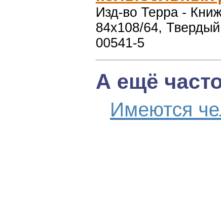
Изд-во Терра - Книжн
84x108/64, Твердый 
00541-5
А ещё част
Имеются че