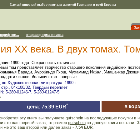
Самый широкий выбор книг для жителей Германии и всей Европы
 шрифтов...
старая форма поиска
ия ХХ века. В двух томах. То
ание 1990 года. Сохранность отличная.
вый том представляет творчество старшего поколения индийских поэтов:
раманья Баради, Ауробиндо Гхош, Мухаммад Икбал, Умашанкар Джоши,
надцати языков, большинство - впервые.
-во Художественная литература. 1990 г.
 стр., 84x108/32, Твердый переплет
N: 5-280-01246-7, 5-280-01247-5
7
*
в кор
цена: 75.39 EUR
риобретая эту книгу вы получаете
gutschein
на последующие покупки в н
и это ваш первый заказ, то размер
gutschein
за данную книги составит
3
и же это ваш второй или далее заказ -
7.54 EUR
.