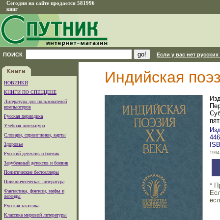
Сегодня на сайте продается 581996
книг
ПОИСК
Если у вас нет русских
Индийская поэз
НОВИНКИ
КНИГИ ПО СПЕЦЦЕНЕ
Изд
Литература для пользователей
Пер
компьютеров
Суб
Русская периодика
пят
Учебная литература
Изд
Словари, справочники, карты
446
ISB
Здоровье
1994
Русский детектив и боевик
Зарубежный детектив и боевик
Политические бестселлеры
Приключенческая литература
* П
Фантастика, фэнтези, мифы и
Есл
легенды
есл
Русская классика
Классика мировой литературы