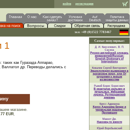
войти
регистрация
тел: +49 (0)1522 7783467
Самые популярные:
м 1
Д. И. Квеселевич, В. П.
Сасина
Русско-английский словарь
междометий/Russian-
English Dictionary of
Interjections
 таких как Гуразада Аппарао,
 Валлатол др. Переводы делались с
Ковалев Сергей Викторович
Энциклопедия выживания в
кризисном мире, или От
крушения к новым
возможностям
Рыжий Борис Борисович
В кварталах дальних и
печальных. Избранная
лирика. Роттердамский
дневник
зину
Кресс Адрианна
Кресс Адрианна Бенди и
ашем магазине.
чернильная машина.
Пропавшие
.77 EUR
,
Макнот Дж.
Наконец-то вместе
Юрий Воробьевский