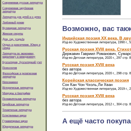
Современная русская литература
Современная зарубежная
литература
Литература для детей и о детях
Любовный роман
Возможно, вас так
Кулинарная литература
Женские секреты
Индийская поэзия ХХ века. В дву
Дом, сад, усадьба
Изд-во Художественная литература, 1990 г., 5
Отдых и развлечения. Юмор и
сатира
Русская поэзия XVIII века. Стих
Державин Гавриил Романович, Сумаро
Литература по экономике,
маркетингу и менеджменту
Изд-во Детская литература, 2020 г., 297 стр.
Бухгалтерия, бухгалтеркий учет
Русская поэзия XVIII века
Психология
без автора
Изд-во Детская литература, 2020 г., 298 стр.
Философская и религиозная
литература
Корейская классическая поэзия
Непознанное
Сон Кан Чон Чхоль,Ли Хван
Историческая литература
Изд-во Художественная литература, 2019 г., 2
Мемуары и биографии
Русская поэзия XVIII века
Познавательная литература
без автора
Изд-во Детская литература, 2012 г., 304 стр.
Еврейская литература
Техническая литература
Естественные науки
А ещё часто покупа
Гуманитарные науки
Юридическая литература