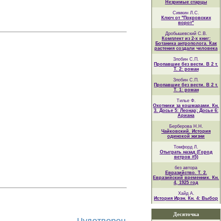
Незримые старцы
Симкин Л.С.
Ключ от "Покровских
ворот"
Дробышевский С.В.
Комплект из 2-х книг:
Ботаника антрополога. Как
растения создали человека
Злобин С.П.
Пропавшие без вести. В 2 т.
Т. 2: роман
Злобин С.П.
Пропавшие без вести. В 2 т.
Т. 1: роман
Тилье Ф.
Охотники за кошмарами. Кн.
3. Досье 5: Леонар; Досье 6:
Ариана
Берберова Н.Н.
Чайковский. История
одинокой жизни
Томфорд Л.
Отыграть назад (Город
ветров #5)
без автора
Евразийство. Т. 2.
Евразийский временник. Кн.
4, 1925 год
Хайд А.
История Ирэн. Кн. 4: Выбор
Десяточка