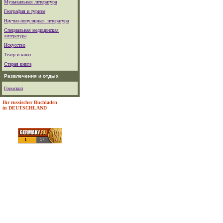
Музыкальная литература
География и туризм
Научно-популярная литература
Специальная медицинская
литература
Искусство
Театр и кино
Старая книга
Развлечения и отдых
Гороскоп
Ihr russischer Buchladen
in DEUTSCHLAND