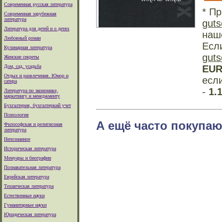
Современная русская литература
* Пр
Современная зарубежная
литература
guts
Литература для детей и о детях
наш
Любовный роман
Есл
Кулинарная литература
guts
Женские секреты
Дом, сад, усадьба
EU
Отдых и развлечения. Юмор и
есл
сатира
-
1.
Литература по экономике,
маркетингу и менеджменту
Бухгалтерия, бухгалтеркий учет
Психология
А ещё часто покупаю
Философская и религиозная
литература
Непознанное
Историческая литература
Мемуары и биографии
Познавательная литература
Еврейская литература
Техническая литература
Естественные науки
Гуманитарные науки
Юридическая литература