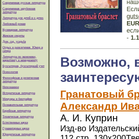
наш
Современная русская литература
Есл
Современная зарубежная
литература
guts
Литература для детей и о детях
EU
Любовный роман
есл
Кулинарная литература
Женские секреты
-
1.
Дом, сад, усадьба
Отдых и развлечения. Юмор и
сатира
Возможно, 
Литература по экономике,
маркетингу и менеджменту
Бухгалтерия, бухгалтеркий учет
заинтересу
Психология
Философская и религиозная
литература
Непознанное
Гранатовый бр
Историческая литература
Мемуары и биографии
Александр Ив
Познавательная литература
Еврейская литература
А. И. Куприн
Техническая литература
Естественные науки
Изд-во Издательски
Гуманитарные науки
Юридическая литература
112 стр. 130x200Тв