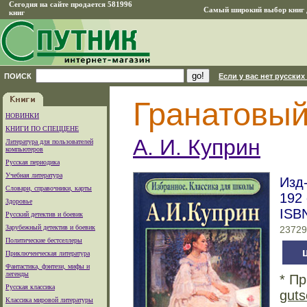
Сегодня на сайте продается 581996
Самый широкий выбор книг д
книг
ПОИСК
Если у вас нет русских
Гранатовый
НОВИНКИ
КНИГИ ПО СПЕЦЦЕНЕ
А. И. Куприн
Литература для пользователей
компьютеров
Русская периодика
Учебная литература
Изд-
Словари, справочники, карты
192 
Здоровье
ISBN
Русский детектив и боевик
Зарубежный детектив и боевик
23729
Политические бестселлеры
ц
Приключенческая литература
Фантастика, фэнтези, мифы и
легенды
* Пр
Русская классика
guts
Классика мировой литературы