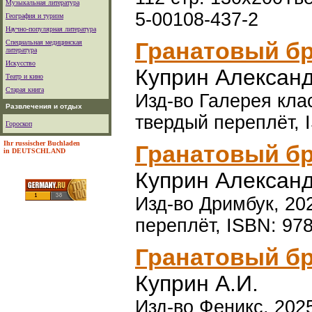
Музыкальная литература
5-00108-437-2
География и туризм
Научно-популярная литература
Гранатовый б
Специальная медицинская
литература
Искусство
Куприн Алексан
Театр и кино
Старая книга
Изд-во Галерея клас
Развлечения и отдых
твердый переплёт, 
Гороскоп
Ihr russischer Buchladen
Гранатовый б
in DEUTSCHLAND
Куприн Алексан
Изд-во Дримбук, 202
переплёт, ISBN: 97
Гранатовый б
Куприн А.И.
Изд-во Феникс, 2025