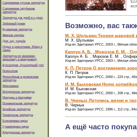
Есл
Современная русская литература
есл
Современная зарубежная
литература
Литература для детей и о детях
Возможно, вас так
Любовный роман
Кулинарная литература
М. Х. Шульман Теория шаровой
Женские секреты
М. Х. Шульман
Дом, сад, усадьба
Изд-во Эдиториал УРСС, 2003 г., Мягкая обло
Отдых и развлечения. Юмор и
сатира
Каплун А. Б. , Морозов Е. М. , 
Литература по экономике,
Каплун А. Б. , Морозов Е. М. , Олфер
маркетингу и менеджменту
Изд-во Эдиториал УРСС, 2003 г., Мягкая облож
Бухгалтерия, бухгалтеркий учет
К. П. Петров О достижениях аэ
Психология
К. П. Петров
Философская и религиозная
Изд-во Эдиториал УРСС, 2000 г., 224 стр., 60
литература
И. М. Быховская Homo somatikos
Непознанное
И. М. Быховская
Историческая литература
Изд-во Эдиториал УРСС, 2000 г., 208 стр., Мя
Мемуары и биографии
В. Черных Летопись жизни и тво
Познавательная литература
В. Черных
Еврейская литература
Изд-во Эдиториал УРСС, 1996 г., 112 стр., 84
Техническая литература
Естественные науки
А ещё часто покупа
Гуманитарные науки
Юридическая литература