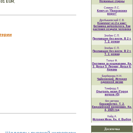
.01 EUR
,
Незримые старцы
Симкин Л.С.
Ключ от "Покровских
ворот"
Дробышевский С.В.
Комплект из 2-х книг:
Ботаника антрополога. Как
растения создали человека
терии
Злобин С.П.
Пропавшие без вести. В 2 т.
Т. 2: роман
Злобин С.П.
Пропавшие без вести. В 2 т.
Т. 1: роман
Тилье Ф.
Охотники за кошмарами. Кн.
3. Досье 5: Леонар; Досье 6:
Ариана
Берберова Н.Н.
Чайковский. История
одинокой жизни
Томфорд Л.
Отыграть назад (Город
ветров #5)
без автора
Евразийство. Т. 2.
Евразийский временник. Кн.
4, 1925 год
Хайд А.
История Ирэн. Кн. 4: Выбор
Десяточка