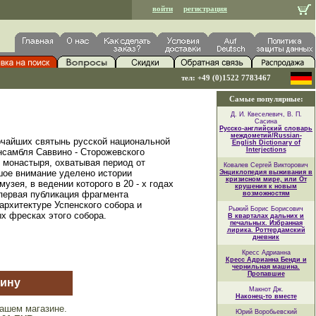
войти
регистрация
тел: +49 (0)1522 7783467
Самые популярные:
Д. И. Квеселевич, В. П.
Сасина
Русско-английский словарь
междометий/Russian-
рчайших святынь русской национальной
English Dictionary of
Interjections
нсамбля Саввино - Сторожевского
 монастыря, охватывая период от
Ковалев Сергей Викторович
шое внимание уделено истории
Энциклопедия выживания в
кризисном мире, или От
узея, в ведении которого в 20 - х годах
крушения к новым
первая публикация фрагмента
возможностям
архитектуре Успенского собора и
Рыжий Борис Борисович
х фресках этого собора.
В кварталах дальних и
печальных. Избранная
лирика. Роттердамский
дневник
Кресс Адрианна
Кресс Адрианна Бенди и
чернильная машина.
Пропавшие
зину
Макнот Дж.
Наконец-то вместе
ашем магазине.
Юрий Воробьевский