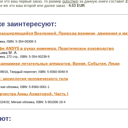
и это ваш первый заказ, то размер
gutschein
за данную книги составит
2
и же это ваш второй или далее заказ -
4.03 EUR
.
же заинтересуют:
 расширяющейся Вселенной. Природа времени, движения и ма
жка, ISBN: 5-354-00308-3
Олфе ANSYS в руках инженера. Практическое руководство
ьева М. А.
ка, 272 стр., ISBN: 5-354-00238-9
родинамики летательных аппаратов. Время. События. Люди
x88/16, Твердый переплет, ISBN: 5-8360-0040-9
: аксиология человеческого тела
гкая обложка, ISBN: 5-8360-0061-1
рчества Анны Ахматовой. Часть I
x104/32, Мягкая обложка, ISBN: 5-901006-19-4
ют: