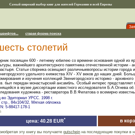
Самый широкий выбор книг для жителей Германии и всей Европы
 шрифтов...
старая форма поиска
шесть столетий
рник посвящен 600 - летнему юбилею со времени основания одной из я
ьтуры, важнейшего архитектурного памятника отечественной истории - а
астыря. Статьи сборника освещают различныевопросы истории города и
нигородского удельного княжества XIV - XV веков до наших дней. Боль
мирования и изучения коллекций Звенигородского историко - архивного м
в. был передан монастырский ансамбль. Особый интерес представляет 
нящейся в музее диссертации известного исследователя Б.А.Огнева об 
ледования художника - реставратора В.В.Филатова о всемирно известны
-во Эдиториал УРСС. 1998 г.
 стр., 84x104/32, Мягкая обложка
N: 5-88417-178-1
5
*
в кор
цена: 40.28 EUR
риобретая эту книгу вы получаете
gutschein
на последующие покупки в н