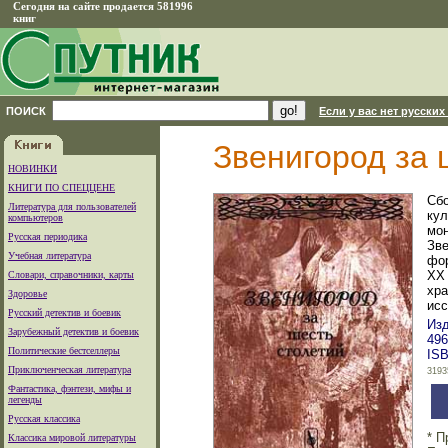
Сегодня на сайте продается 581996
книг
ПОИСК
Если у вас нет русских
Звенигород за 
НОВИНКИ
КНИГИ ПО СПЕЦЦЕНЕ
Сбо
Литература для пользователей
кул
компьютеров
мон
Русская периодика
Зве
Учебная литература
фор
XX 
Словари, справочники, карты
хра
Здоровье
исс
Русский детектив и боевик
Изд
Зарубежный детектив и боевик
496
Политические бестселлеры
ISB
Приключенческая литература
3193
Фантастика, фэнтези, мифы и
легенды
Русская классика
* П
Классика мировой литературы