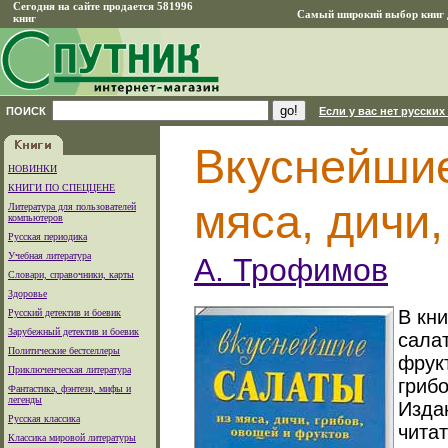
Сегодня на сайте продается 581996
Самый широкий выбор книг д
книг
ПОИСК
Если у вас нет русских
Вкуснейшие
НОВИНКИ
КНИГИ ПО СПЕЦЦЕНЕ
мяса, дичи,
Литература для пользователей
компьютеров
Русская периодика
Учебная литература
А. Трофимов
Словари, справочники, карты
Здоровье
В кн
Русский детектив и боевик
Зарубежный детектив и боевик
сала
Политические бестселлеры
фрук
Приключенческая литература
гриб
Фантастика, фэнтези, мифы и
легенды
Изда
Русская классика
читат
Классика мировой литературы