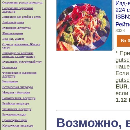
Изд-
Современная русская литература
Современная зарубежная
224 
литература
ISBN:
Литература для детей и о детях
Любовный роман
Рейт
Кулинарная литература
3338
Женские секреты
Дом, сад, усадьба
№:0
Отдых и развлечения. Юмор и
сатира
* При
Литература по экономике,
маркетингу и менеджменту
gutsc
Бухгалтерия, бухгалтеркий учет
наше
Психология
Если
Философская и религиозная
литература
gutsc
Непознанное
EUR
,
Историческая литература
если 
Мемуары и биографии
Познавательная литература
1.12
Еврейская литература
Техническая литература
Естественные науки
Возможно, 
Гуманитарные науки
Юридическая литература