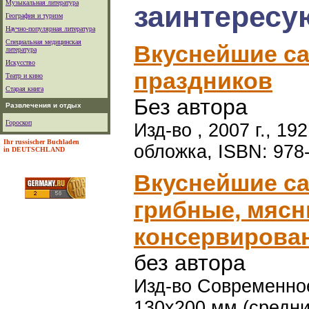
Музыкальная литература
заинтересу
География и туризм
Научно-популярная литература
Специальная медицинская
Вкуснейшие са
литература
Искусство
праздников
Театр и кино
Старая книга
Без автора
Развлечения и отдых
Гороскоп
Изд-во , 2007 г., 19
Ihr russischer Buchladen
обложка, ISBN: 978
in DEUTSCHLAND
Вкуснейшие с
грибные, мясн
консервирова
без автора
Изд-во Современное 
130х200 мм (средни