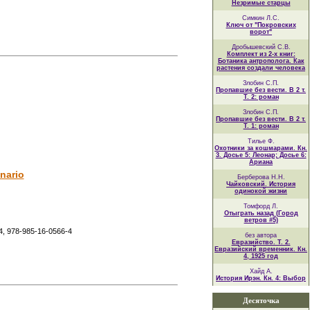
Незримые старцы
Симкин Л.С.
Ключ от "Покровских
ворот"
Дробышевский С.В.
Комплект из 2-х книг:
Ботаника антрополога. Как
растения создали человека
Злобин С.П.
Пропавшие без вести. В 2 т.
Т. 2: роман
Злобин С.П.
Пропавшие без вести. В 2 т.
Т. 1: роман
Тилье Ф.
Охотники за кошмарами. Кн.
3. Досье 5: Леонар; Досье 6:
Ариана
nario
Берберова Н.Н.
Чайковский. История
одинокой жизни
Томфорд Л.
Отыграть назад (Город
ветров #5)
4, 978-985-16-0566-4
без автора
Евразийство. Т. 2.
Евразийский временник. Кн.
4, 1925 год
Хайд А.
История Ирэн. Кн. 4: Выбор
Десяточка