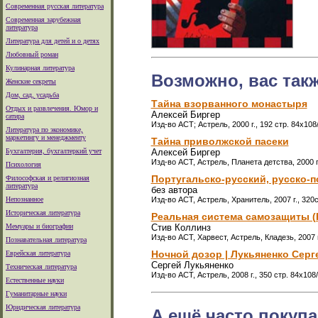
Современная русская литература
Современная зарубежная
литература
Литература для детей и о детях
Любовный роман
Кулинарная литература
Возможно, вас так
Женские секреты
Дом, сад, усадьба
Тайна взорванного монастыря
Отдых и развлечения. Юмор и
Алексей Биргер
сатира
Изд-во АСТ; Астрель, 2000 г., 192 стр. 84x10
Литература по экономике,
маркетингу и менеджменту
Тайна приволжской пасеки
Бухгалтерия, бухгалтеркий учет
Алексей Биргер
Изд-во АСТ, Астрель, Планета детства, 2000 г
Психология
Португальско-русский, русско-по
Философская и религиозная
литература
без автора
Непознанное
Изд-во АСТ, Астрель, Хранитель, 2007 г., 32
Историческая литература
Реальная система самозащиты (
Мемуары и биографии
Стив Коллинз
Изд-во АСТ, Харвест, Астрель, Кладезь, 2007 
Познавательная литература
Ночной дозор | Лукьяненко Сер
Еврейская литература
Сергей Лукьяненко
Техническая литература
Изд-во АСТ, Астрель, 2008 г., 350 стр. 84x10
Естественные науки
Гуманитарные науки
Юридическая литература
А ещё часто покупа