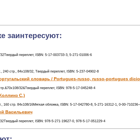
же заинтересуют:
8/32Твердый переплет, ISBN: 5-17-003733-3, 5-271-01006-6
., 240 стр., 84x108/32, Твердый переплет, ISBN: 5-237-04902-8
ртугальский словарь / Portugues-russo, russo-portugues dicio
0стр.&70x108/32&Твердый переплет, ISBN: 978-5-17-045248-4
Коллинз С.)
г., 160 стр. 84x108/16Мягкая обложка, ISBN: 5-17-042780-8, 5-271-16312-1, 0-00-710236-
гей Васильевич
8/32Твердый переплет, ISBN: 978-5-271-19627-0, 978-5-17-051229-4
ют: