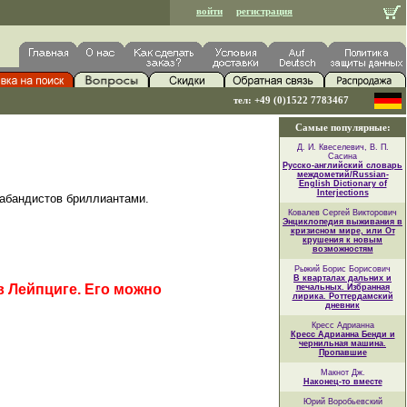
войти
регистрация
тел: +49 (0)1522 7783467
Самые популярные:
Д. И. Квеселевич, В. П.
Сасина
Русско-английский словарь
междометий/Russian-
English Dictionary of
Interjections
рабандистов бриллиантами.
Ковалев Сергей Викторович
Энциклопедия выживания в
кризисном мире, или От
крушения к новым
возможностям
Рыжий Борис Борисович
В кварталах дальних и
в Лейпциге. Его можно
печальных. Избранная
лирика. Роттердамский
дневник
Кресс Адрианна
Кресс Адрианна Бенди и
чернильная машина.
Пропавшие
Макнот Дж.
Наконец-то вместе
Юрий Воробьевский