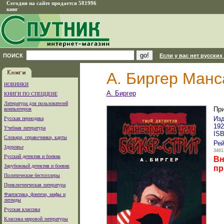
Сегодня на сайте продается 581996
книг
ПОИСК
Если у вас нет русских
А. Биргер Манс
НОВИНКИ
А. Биргер
КНИГИ ПО СПЕЦЦЕНЕ
Литература для пользователей
При
компьютеров
Изд
Русская периодика
192
Учебная литература
ISB
Словари, справочники, карты
Рей
Здоровье
3461
Русский детектив и боевик
Вн
Зарубежный детектив и боевик
пр
Политические бестселлеры
Приключенческая литература
Фантастика, фэнтези, мифы и
легенды
Русская классика
Классика мировой литературы