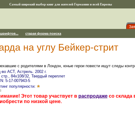
Самый широкий выбор книг для жителей Германии и всей Европы
 шрифтов...
старая форма поиска
арда на углу Бейкер-стрит
ехавшие с родителями в Лондон, юные герои повести ищут следы конт
-во АСТ, Астрель. 2002 г.
 стр., 84x108/32, Твердый переплет
N: 5-17-007943-5
тинг популярности:
3
имание! Этот товар участвует в
распродаже
со склада 
иобрести по низкой цене.