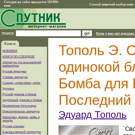
Сегодня на сайте продается 581996
Самый широкий выбор книг д
книг
ПОИСК
Если у вас нет русских
Тополь Э. 
НОВИНКИ
КНИГИ ПО СПЕЦЦЕНЕ
одинокой б
Литература для пользователей
компьютеров
Русская периодика
Учебная литература
Бомба для 
Словари, справочники, карты
Здоровье
Последний 
Русский детектив и боевик
Зарубежный детектив и боевик
Политические бестселлеры
Эдуард Тополь
Приключенческая литература
Фантастика, фэнтези, мифы и
легенды
Русская классика
`Св
Классика мировой литературы