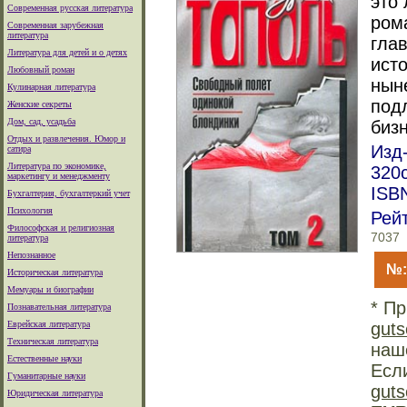
это
Современная русская литература
ром
Современная зарубежная
литература
гла
Литература для детей и о детях
ист
Любовный роман
нын
Кулинарная литература
под
Женские секреты
Дом, сад, усадьба
бизн
Отдых и развлечения. Юмор и
Изд
сатира
Литература по экономике,
320с
маркетингу и менеджменту
ISBN
Бухгалтерия, бухгалтеркий учет
Психология
Рей
Философская и религиозная
7037
литература
Непознанное
№:
Историческая литература
Мемуары и биографии
* Пр
Познавательная литература
Еврейская литература
guts
Техническая литература
наш
Естественные науки
Есл
Гуманитарные науки
guts
Юридическая литература