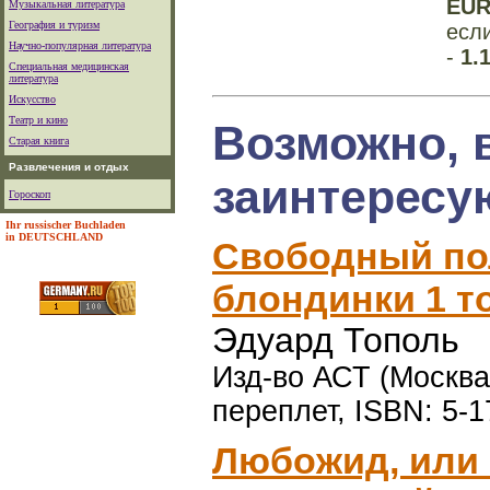
EU
Музыкальная литература
География и туризм
есл
Научно-популярная литература
-
1.
Специальная медицинская
литература
Искусство
Театр и кино
Возможно, 
Старая книга
Развлечения и отдых
заинтересу
Гороскоп
Ihr russischer Buchladen
in DEUTSCHLAND
Свободный по
блондинки 1 т
Эдуард Тополь
Изд-во АСТ (Москва)
переплет, ISBN: 5-1
Любожид, или 