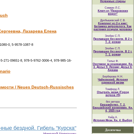
Незримые старцы
Симкин Л.С.
Ключ от "Покровских
ворот"
buch
Дробышевский С.В.
Комплект из 2-х книг:
Ботаника антрополога. Как
растения создали человека
ергеевна, Лазарева Елена
Злобин С.П.
Пропавшие без вести. В 2 т.
Т. 2: роман
-1080-0, 5-9578-1087-8
Злобин С.П.
Пропавшие без вести. В 2 т.
Т. 1: роман
-5-271-09651-8, 978-5-9762-3006-4, 978-985-16-
Тилье Ф.
Охотники за кошмарами. Кн.
3. Досье 5: Леонар; Досье 6:
Ариана
nario
Берберова Н.Н.
Чайковский. История
одинокой жизни
мости / Neues Deutsch-Russisches
Томфорд Л.
Отыграть назад (Город
ветров #5)
без автора
Евразийство. Т. 2.
Евразийский временник. Кн.
4, 1925 год
Хайд А.
История Ирэн. Кн. 4: Выбор
нные бездной. Гибель "Курска"
Десяточка