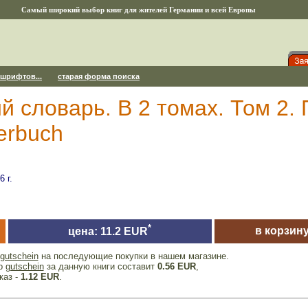
Самый широкий выбор книг для жителей Германии и всей Европы
 шрифтов...
старая форма поиска
 словарь. В 2 томах. Том 2. П
erbuch
 г.
*
в корзин
цена: 11.2 EUR
gutschein
на последующие покупки в нашем магазине.
ер
gutschein
за данную книги составит
0.56 EUR
,
каз -
1.12 EUR
.