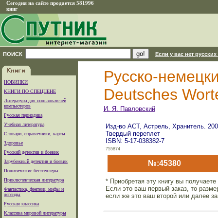
Сегодня на сайте продается 581996
книг
ПОИСК
Если у вас нет русских
Русско-немецкий
НОВИНКИ
Deutsches Wort
КНИГИ ПО СПЕЦЦЕНЕ
Литература для пользователей
компьютеров
И. Я. Павловский
Русская периодика
Учебная литература
Изд-во АСТ, Астрель, Хранитель. 2006
Твердый переплет
Словари, справочники, карты
ISBN: 5-17-038382-7
Здоровье
755874
Русский детектив и боевик
Зарубежный детектив и боевик
№:45380
Политические бестселлеры
Приключенческая литература
* Приобретая эту книгу вы получаете
Если это ваш первый заказ, то разм
Фантастика, фэнтези, мифы и
легенды
если же это ваш второй или далее за
Русская классика
Классика мировой литературы