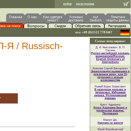
войти
регистрация
тел: +49 (0)1522 7783467
Самые популярные:
-Я / Russisch-
Д. И. Квеселевич, В. П.
Сасина
Русско-английский словарь
междометий/Russian-
English Dictionary of
Interjections
Ковалев Сергей Викторович
Энциклопедия выживания в
кризисном мире, или От
крушения к новым
возможностям
Рыжий Борис Борисович
В кварталах дальних и
печальных. Избранная
лирика. Роттердамский
у
дневник
Кресс Адрианна
Кресс Адрианна Бенди и
чернильная машина.
Пропавшие
Макнот Дж.
Наконец-то вместе
Юрий Воробьевский