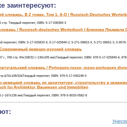
же заинтересуют:
й словарь. В 2 томах. Том 1. А-О / Russisch-Deutsches Worter
96 стр. Твердый переплет, ISBN: 5-17-038384-3
ловарь / Russisch-deutsches Worterbuch | Блинова Людмила С
ый переплет, ISBN: 5-17-025833-X, 5-17-025840-2, 5-271-09653-X, 5-271-09651-3, 5-9578
/ Современный немецко-русский словарь
7 г., 768 стр. 84x108/32 (~130х205 мм)Твердый переплет, ISBN: 978-5-17-025840-6, 978
ртугальский словарь / Portugues-russo, russo-portugues dicio
0стр.&70x108/32&Твердый переплет, ISBN: 978-5-17-045248-4
-немецкий словарь по архитектуре, строительству и недвижи
ch fur Architektur, Bauwesen und Immobilien
/16 (~167x236 мм)Твердый переплет, ISBN: 978-5-8033-0582-8
ют:
Унесе