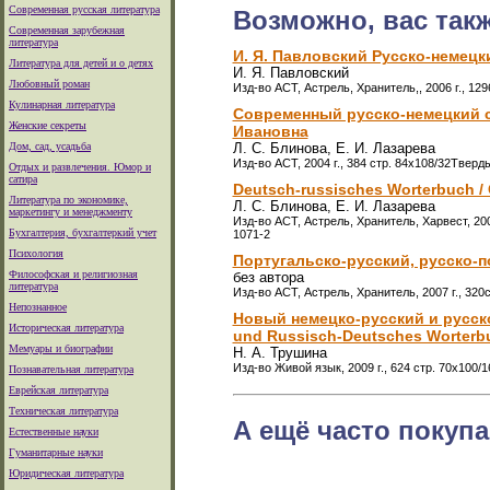
Современная русская литература
Возможно, вас так
Современная зарубежная
литература
И. Я. Павловский Русско-немецки
Литература для детей и о детях
И. Я. Павловский
Любовный роман
Изд-во АСТ, Астрель, Хранитель,, 2006 г., 12
Кулинарная литература
Современный русско-немецкий с
Женские секреты
Ивановна
Дом, сад, усадьба
Л. С. Блинова, Е. И. Лазарева
Изд-во АСТ, 2004 г., 384 стр. 84x108/32Тверд
Отдых и развлечения. Юмор и
сатира
Deutsch-russisches Worterbuch 
Литература по экономике,
Л. С. Блинова, Е. И. Лазарева
маркетингу и менеджменту
Изд-во АСТ, Астрель, Хранитель, Харвест, 200
Бухгалтерия, бухгалтеркий учет
1071-2
Психология
Португальско-русский, русско-по
Философская и религиозная
без автора
литература
Изд-во АСТ, Астрель, Хранитель, 2007 г., 32
Непознанное
Новый немецко-русский и русско
Историческая литература
und Russisch-Deutsches Worterbu
Мемуары и биографии
Н. А. Трушина
Изд-во Живой язык, 2009 г., 624 стр. 70x100
Познавательная литература
Еврейская литература
Техническая литература
А ещё часто покупа
Естественные науки
Гуманитарные науки
Юридическая литература