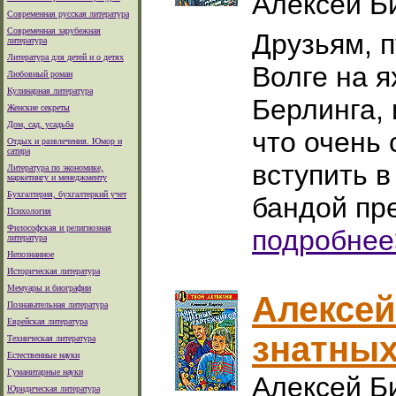
Алексей Б
Современная русская литература
Современная зарубежная
Друзьям, 
литература
Литература для детей и о детях
Волге на я
Любовный роман
Кулинарная литература
Берлинга, 
Женские секреты
Дом, сад, усадьба
что очень 
Отдых и развлечения. Юмор и
сатира
вступить в
Литература по экономике,
маркетингу и менеджменту
Бухгалтерия, бухгалтеркий учет
бандой пр
Психология
Философская и религиозная
подробнее
литература
Непознанное
Историческая литература
Мемуары и биографии
Алексей
Познавательная литература
Еврейская литература
знатных
Техническая литература
Естественные науки
Гуманитарные науки
Алексей Б
Юридическая литература