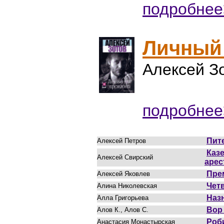
подробнее
Личный 
Алексей З
подробнее
Пит
Алексей Петров
Каз
Алексей Свирский
арес
Пре
Алексей Яковлев
Четв
Алина Николевская
Наз
Алла Григорьева
Вор
Алов К., Алов С.
Роб
Анастасия Монастырская