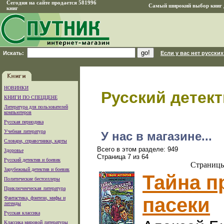
Сегодня на сайте продается 581996
Самый широкий выбор книг д
книг
Искать:
Если у вас нет русских
НОВИНКИ
Русский детект
КНИГИ ПО СПЕЦЦЕНЕ
Литература для пользователей
компьютеров
Русская периодика
Учебная литература
У нас в магазине...
Словари, справочники, карты
Всего в этом разделе: 949
Здоровье
Страница 7 из 64
Русский детектив и боевик
Страниц
Зарубежный детектив и боевик
Тайна п
Политические бестселлеры
Приключенческая литература
пасеки
Фантастика, фэнтези, мифы и
легенды
Русская классика
Классика мировой литературы