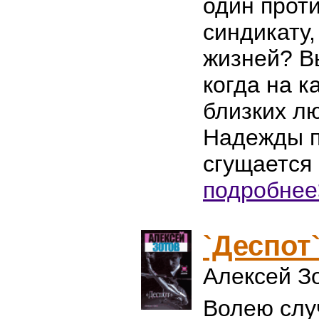
один прот
синдикату
жизней? Вы
когда на к
близких л
Надежды п
сгущается
подробнее
`Деспот
Алексей З
Волею слу