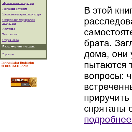
Музыкальная литература
В этой кни
География и туризм
Научно-популярная литература
расследов
Специальная медицинская
литература
самостоят
Искусство
Театр и кино
брата. Заг
Старая книга
Развлечения и отдых
дома, они 
Гороскоп
пытаются 
Ihr russischer Buchladen
in DEUTSCHLAND
вопросы: 
встреченны
приручить 
спрятаны
подробнее