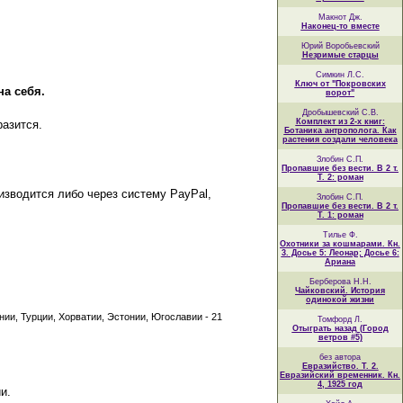
Макнот Дж.
Наконец-то вместе
Юрий Воробьевский
Незримые старцы
Симкин Л.С.
Ключ от "Покровских
на себя.
ворот"
Дробышевский С.В.
Комплект из 2-х книг:
разится.
Ботаника антрополога. Как
растения создали человека
Злобин С.П.
Пропавшие без вести. В 2 т.
Т. 2: роман
изводится либо через систему PayPal,
Злобин С.П.
Пропавшие без вести. В 2 т.
Т. 1: роман
Тилье Ф.
Охотники за кошмарами. Кн.
3. Досье 5: Леонар; Досье 6:
Ариана
Берберова Н.Н.
Чайковский. История
одинокой жизни
нии, Турции, Хорватии, Эстонии, Югославии - 21
Томфорд Л.
Отыграть назад (Город
ветров #5)
без автора
Евразийство. Т. 2.
Евразийский временник. Кн.
4, 1925 год
и.