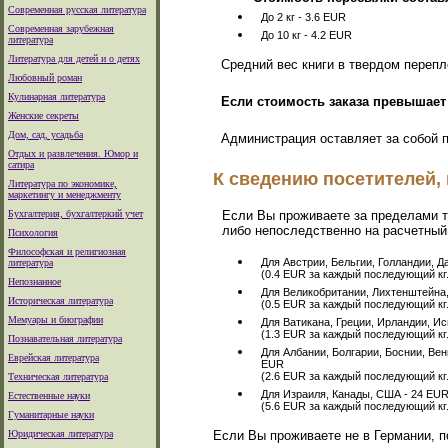
Современная русская литература
До 2 кг - 3.6 EUR
Современная зарубежная
До 10 кг - 4.2 EUR
литература
Литература для детей и о детях
Средний вес книги в твердом перепле
Любовный роман
Кулинарная литература
Если стоимость заказа превышае
Женские секреты
Дом, сад, усадьба
Администрация оставляет за собой п
Отдых и развлечения. Юмор и
сатира
К сведению посетителей,
Литература по экономике,
маркетингу и менеджменту
Бухгалтерия, бухгалтеркий учет
Если Вы проживаете за пределами т
либо непоследственно на расчетный с
Психология
Философская и религиозная
Для Австрии, Бельгии, Голландии, Д
литература
(0.4 EUR за каждый последующий кг.
Непознанное
Для Великобритании, Лихтенштейна,
Историческая литература
(0.5 EUR за каждый последующий кг.
Мемуары и биографии
Для Ватикана, Греции, Ирландии, Ис
(1.3 EUR за каждый последующий кг.
Познавательная литература
Для Албании, Болгарии, Боснии, Вен
Еврейская литература
EUR
(2.6 EUR за каждый последующий кг.
Техническая литература
Для Израиля, Канады, США - 24 EU
Естественные науки
(5.6 EUR за каждый последующий кг.
Гуманитарные науки
Юридическая литература
Если Вы проживаете не в Германии, п