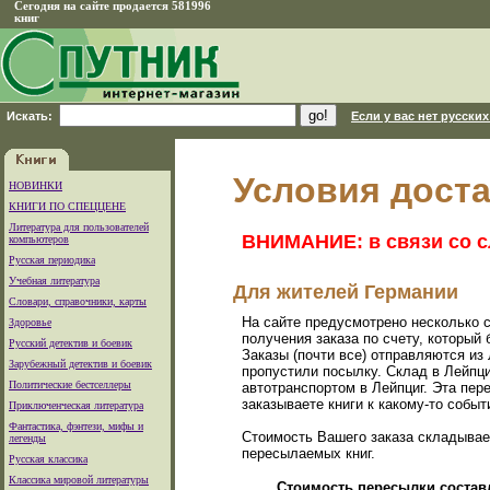
Сегодня на сайте продается 581996
книг
Искать:
Если у вас нет русских
Условия доста
НОВИНКИ
КНИГИ ПО СПЕЦЦЕНЕ
Литература для пользователей
ВНИМАНИЕ: в связи со с
компьютеров
Русская периодика
Учебная литература
Для жителей Германии
Словари, справочники, карты
На сайте предусмотрено несколько с
Здоровье
получения заказа по счету, который
Русский детектив и боевик
Заказы (почти все) отправляются из
Зарубежный детектив и боевик
пропустили посылку. Склад в Лейпци
Политические бестселлеры
автотранспортом в Лейпциг. Эта пер
заказываете книги к какому-то событ
Приключенческая литература
Фантастика, фэнтези, мифы и
Стоимость Вашего заказа складываетс
легенды
пересылаемых книг.
Русская классика
Классика мировой литературы
Стоимость пересылки состав