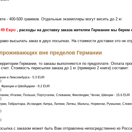
те - 400-500 граммов. Отдельные экземпляры могут весить до 2 кг.
т
49 Евро
, расходы на доставку заказа жителям Германии мы берем 
раво высылать заказ в двух посылках. На стоимости доставки это не от
 проживающих вне пределов Германии
ерритории Германии, то заказы выполняются по предоплате. Оплата про
чет. Стоимость пересылки заказа до 1 кг (примерно 2 книги) составит:
ании и Люксембурга - 5.3 EUR
)
 Франции и Швейцарии - 8.2 EUR
)
пании, Италии, Польши, Португалии, Словакии, Финляндии, Чехии, Швеции - 15.6 EUR
)
грии, Гибралтара, Исландия, Кипра, Латвии, Литвы, Мальты, Норвегии, Румынии, Слове
)
R
)
осылка с заказом может быть Вам отправлена непосредственно из Росси