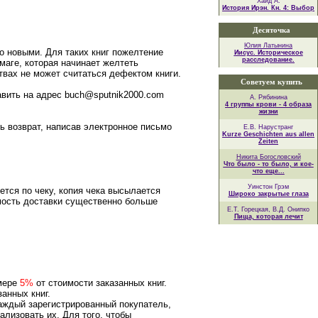
Хайд А.
История Ирэн. Кн. 4: Выбор
Десяточка
Юлия Латынина
о новыми. Для таких книг пожелтение
Иисус. Историческое
расследование.
маге, которая начинает желтеть
твах не может считаться дефектом книги.
Советуем купить
авить на адрес buch@sputnik2000.com
А. Рябинина
4 группы крови - 4 образа
жизни
ь возврат, написав электронное письмо
Е.В. Нарустранг
Kurze Geschichten aus allen
Zeiten
Никита Богословский
Что было - то было, и кое-
что еще...
Уинстон Грэм
ется по чеку, копия чека высылается
Широко закрытые глаза
имость доставки существенно больше
Е.Т. Горецкая, В.Д. Онипко
Пища, которая лечит
змере
5%
от стоимости заказанных книг.
анных книг.
аждый зарегистрированный покупатель,
ализовать их. Для того, чтобы