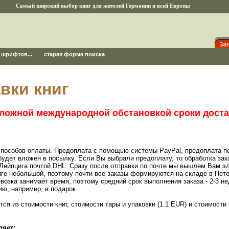
Самый широкий выбор книг для жителей Германии и всей Европы
 шрифтов...
старая форма поиска
вки книг
ложной международной обстановкой сроки доста
пособов оплаты. Предоплата с помощью системы PayPal, предоплата по 
 будет вложен в посылку. Если Вы выбрали предоплату, то обработка зак
 Лейпцига почтой DHL. Сразу после отправки по почте мы вышлем Вам э
ге небольшой, поэтому почти все заказы формируются на складе в Пете
евозка занимает время, поэтому средний срок выполнения заказа - 2-3 н
ию, например, в подарок.
я из стоимости книг, стоимости тары и упаковки (1.1 EUR) и стоимости 
ляет: