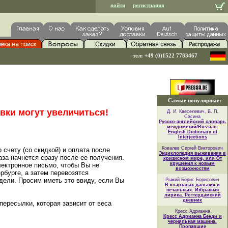
войти
регистрация
тел: +49 (0)1522 7783467
Самые популярные:
вки могут увеличиться!
Д. И. Квеселевич, В. П.
Сасина
Русско-английский словарь
междометий/Russian-
English Dictionary of
Interjections
Ковалев Сергей Викторович
счету (со скидкой) и оплата после
Энциклопедия выживания в
аза начнется сразу после ее получения.
кризисном мире, или От
крушения к новым
лектронное письмо, чтобы Вы не
возможностям
рбурге, а затем перевозятся
едели. Просим иметь это ввиду, если Вы
Рыжий Борис Борисович
В кварталах дальних и
печальных. Избранная
лирика. Роттердамский
дневник
пересылки, которая зависит от веса
Кресс Адрианна
Кресс Адрианна Бенди и
чернильная машина.
Пропавшие