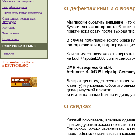
Музыкальная литература
География и туризм
О дефектах книг и о возв
Научно-популярная литература
Специальная медицинская
Мы просим обратить внимание, что к
литература
бумаги, легкая потертость обложки 
Искусство
практически сразу после выхода тир
Театр и кино
Старая книга
В случае полиграфического брака и
фотографии книги, подтверждающие
Развлечения и отдых
Клиент имеет возможность вернуть 
Гороскоп
на buch@sputnik2000.com и самосто
Ihr russischer Buchladen
in DEUTSCHLAND
DMR Rusexpress GmbH,
Atriumstr. 4, 04315 Leipzig, German
Возврат денег будет осуществлен че
клиенту) и упаковки. Обратите вним
декларируемой в заказе.
Книги, высланные Вам по индивидуал
О скидках
Каждый покупатель, впервые сделавш
При следующем заказе покупателю 
Эти купоны можно накапливать, а м
перед оформлением заказа в корзине