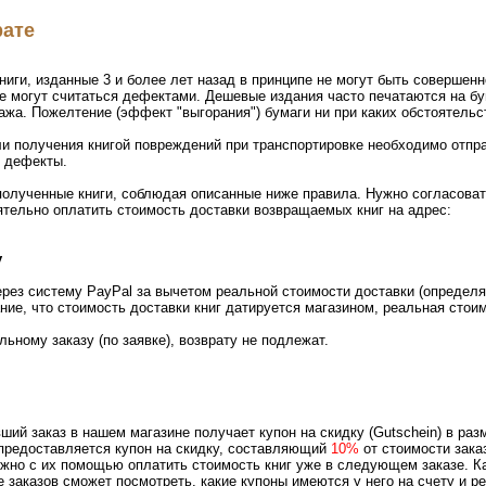
рате
ниги, изданные 3 и более лет назад в принципе не могут быть совершенн
не могут считаться дефектами. Дешевые издания часто печатаются на бу
ажа. Пожелтение (эффект "выгорания") бумаги ни при каких обстоятельс
ли получения книгой повреждений при транспортировке необходимо отпр
 дефекты.
полученные книги, соблюдая описанные ниже правила. Нужно согласоват
ятельно оплатить стоимость доставки возвращаемых книг на адрес:
y
рез систему PayPal за вычетом реальной стоимости доставки (определя
ание, что стоимость доставки книг датируется магазином, реальная сто
ьному заказу (по заявке), возврату не подлежат.
ий заказ в нашем магазине получает купон на скидку (Gutschein) в ра
предоставляется купон на скидку, составляющий
10%
от стоимости заказ
ожно с их помощью оплатить стоимость книг уже в следующем заказе. К
 заказов сможет посмотреть, какие купоны имеются у него на счету и ре